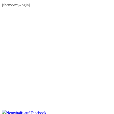
[theme-my-login]
MEDIVITAL HEALTHCARE E.U.
Oberlaaer Strasse 170
1100 Wien/Österreich
Mobile: +43.664.5342096
E-Mail:
breuer@medivital.at
RECHTLICHES
Impressum
Datenschutzerklärung
AGB
Widerrufsbelehrung
Zahlung und Versand