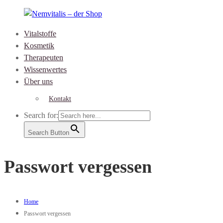
Skip
to
Vitalstoffe
content
Nemvitalis
Kosmetik
–
Therapeuten
der
Wissenwertes
Shop
Über uns
Kontakt
Search for:
Search Button
Passwort vergessen
Home
Passwort vergessen