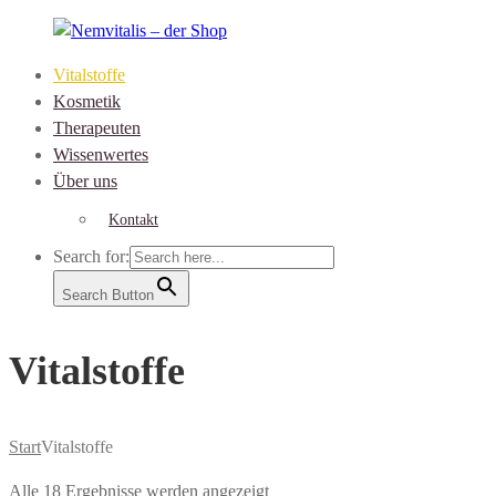
Skip
to
Vitalstoffe
content
Nemvitalis
Kosmetik
–
Therapeuten
der
Wissenwertes
Shop
Über uns
Kontakt
Search for:
Search Button
Vitalstoffe
Start
Vitalstoffe
Alle 18 Ergebnisse werden angezeigt