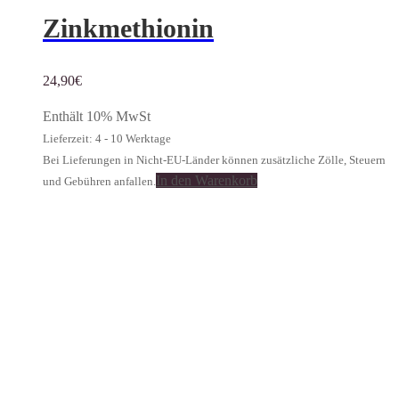
Zinkmethionin
24,90
€
Enthält 10% MwSt
Lieferzeit: 4 - 10 Werktage
Bei Lieferungen in Nicht-EU-Länder können zusätzliche Zölle, Steuern
In den Warenkorb
und Gebühren anfallen.
MEDIVITAL HEALTHCARE E.U.
Oberlaaer Strasse 170
1100 Wien/Österreich
Mobile: +43.664.5342096
E-Mail:
breuer@medivital.at
RECHTLICHES
Impressum